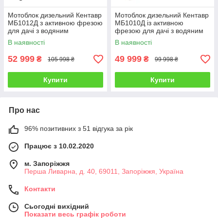
Мотоблок дизельний Кентавр
Мотоблок дизельний Кентавр
МБ1012Д з активною фрезою
МБ1010Д із активною
для дачі з водяним
фрезою для дачі з водяним
охолодженням 12 к.с.
охолодженням 10 к.с.
В наявності
В наявності
52 999
49 999
₴
₴
105 998 ₴
99 998 ₴
Купити
Купити
Про нас
96% позитивних з 51 відгука за рік
Працює з 10.02.2020
м. Запоріжжя
Перша Ливарна, д. 40, 69011, Запоріжжя, Україна
Контакти
Сьогодні вихідний
Показати весь графік роботи