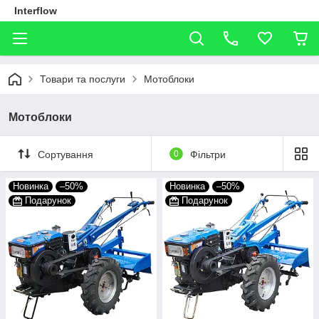
Interflow
Товари та послуги
Мотоблоки
Мотоблоки
Сортування
0
Фільтри
Новинка
–50%
Новинка
–50%
Подарунок
Подарунок