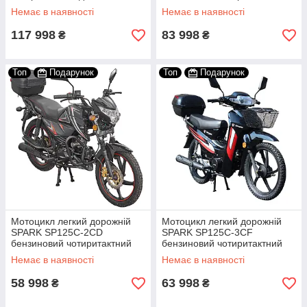
кубів
двомісний 150 кубів 90 км/год
Немає в наявності
Немає в наявності
117 998
83 998
₴
₴
Топ
Подарунок
Топ
Подарунок
Мотоцикл легкий дорожній
Мотоцикл легкий дорожній
SPARK SP125C-2CD
SPARK SP125C-3CF
бензиновий чотиритактний
бензиновий чотиритактний
двомісний 125 кубів із
двомісний 125 кубів із
Немає в наявності
Немає в наявності
багажником
багажником
58 998
63 998
₴
₴