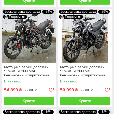
Купити
Купити
Безкоштовна доставка
–24%
Безкоштовна доставка
–29%
Подарунок
Подарунок
Мотоцикл легкий дорожній
Мотоцикл легкий дорожній
SPARK SP200R-34
SPARK SP200R-31
бензиновий чотиритактний
бензиновий чотиритактний
двомісний 200 кубів 95 км/год
двомісний 200 кубів 95 км/год
В наявності
В наявності
54 899
50 999
₴
₴
72 000 ₴
72 000 ₴
Купити
Купити
Безкоштовна доставка
–16%
Безкоштовна доставка
–12%