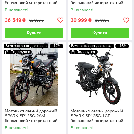
бензиновий чотиритактний
бензиновий чотиритактний
двомісний 125 кубів 85 км/год
двомісний 125 кубів 85 км/год
В наявності
В наявності
36 549
30 999
₴
₴
52 000 ₴
36 000 ₴
Купити
Купити
Безкоштовна доставка
–17%
Безкоштовна доставка
–15%
Подарунок
Подарунок
Мотоцикл легкий дорожній
Мотоцикл легкий дорожній
SPARK SP125C-2AM
SPARK SP125C-1CF
бензиновий чотиритактний
бензиновий чотиритактний
двомісний 125 кубів 85 км/год
двомісний 125 кубів 85 км/год
В наявності
В наявності