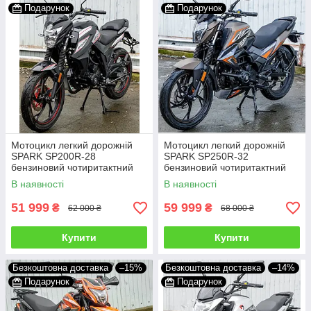
Подарунок
Подарунок
Мотоцикл легкий дорожній
Мотоцикл легкий дорожній
SPARK SP200R-28
SPARK SP250R-32
бензиновий чотиритактний
бензиновий чотиритактний
двомісний 200 кубів 115 км/
двомісний 250 кубів 110 км/
В наявності
В наявності
год
год
51 999
59 999
₴
₴
62 000 ₴
68 000 ₴
Купити
Купити
Безкоштовна доставка
–15%
Безкоштовна доставка
–14%
Подарунок
Подарунок