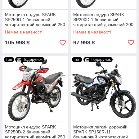
Мотоцикл ендуро SPARK
Мотоцикл ендуро SPARK
SP250D-1 бензиновий
SP200D-1 бензиновий
чотиритактний двомісний 250
чотиритактний двомісний 200
кубів
кубів
Немає в наявності
Немає в наявності
105 998
97 998
₴
₴
Топ
Подарунок
Топ
Подарунок
Мотоцикл ендуро SPARK
Мотоцикл легкий дорожній
SP250D-2 бензиновий
SPARK SP150R-11
чотиритактний двомісний 250
бензиновий чотиритактний