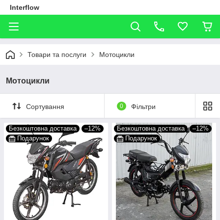
Interflow
Товари та послуги
Мотоцикли
Мотоцикли
Сортування
0
Фільтри
Безкоштовна доставка
–12%
Безкоштовна доставка
–12%
Подарунок
Подарунок