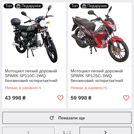
Топ
Подарунок
Топ
Подарунок
Мотоцикл легкий дорожній
Мотоцикл легкий дорожній
SPARK SP110C-2WQ
SPARK SP125C-3WQ
бензиновий чотиритактний
бензиновий чотиритактний
двомісний 110 кубів із
двомісний 125 кубів 85 км/год
Немає в наявності
Немає в наявності
багажником
43 998
59 998
₴
₴
Показати ще
1
/ 2