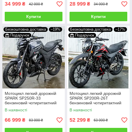
34 999
28 999
₴
₴
42 000 ₴
34 000 ₴
Купити
Купити
Безкоштовна доставка
–19%
Безкоштовна доставка
–17%
Подарунок
Подарунок
Мотоцикл легкий дорожній
Мотоцикл легкий дорожній
SPARK SP250R-33
SPARK SP200R-26T
бензиновий чотиритактний
бензиновий чотиритактний
двомісний 250 кубів 110 км/
двомісний 200 кубів 110 км/
В наявності
В наявності
год
год
66 999
52 299
₴
₴
83 000 ₴
63 000 ₴