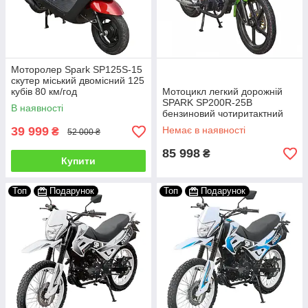
Моторолер Spark SP125S-15
скутер міський двомісний 125
кубів 80 км/год
Мотоцикл легкий дорожній
SPARK SP200R-25B
В наявності
бензиновий чотиритактний
двомісний 200 кубів 110 км/
39 999
Немає в наявності
₴
52 000 ₴
год
85 998
₴
Купити
Топ
Подарунок
Топ
Подарунок