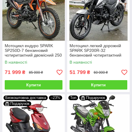
Мотоцикл ендуро SPARK
Мотоцикл легкий дорожній
SP250D-7 бензиновий
SPARK SP200R-32
чотиритактний двомісний 250
бензиновий чотиритактний
кубів Помаранчевий
двомісний 200 кубів 95 км/год
В наявності
В наявності
71 999
51 799
₴
₴
85 000 ₴
60 000 ₴
Купити
Купити
Безкоштовна доставка
–23%
Топ
Подарунок
Подарунок