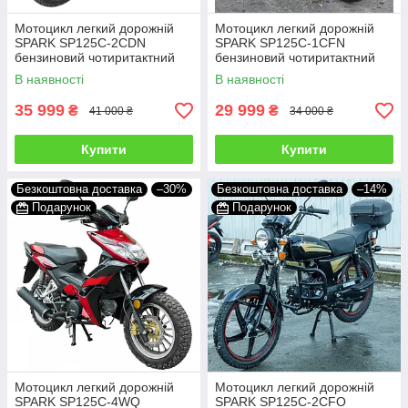
Мотоцикл легкий дорожній
Мотоцикл легкий дорожній
SPARK SP125C-2CDN
SPARK SP125C-1CFN
бензиновий чотиритактний
бензиновий чотиритактний
двомісний 125 кубів 85 км/год
двомісний 125 кубів
В наявності
В наявності
35 999
29 999
₴
₴
41 000 ₴
34 000 ₴
Купити
Купити
Безкоштовна доставка
–30%
Безкоштовна доставка
–14%
Подарунок
Подарунок
Мотоцикл легкий дорожній
Мотоцикл легкий дорожній
SPARK SP125C-4WQ
SPARK SP125C-2CFO