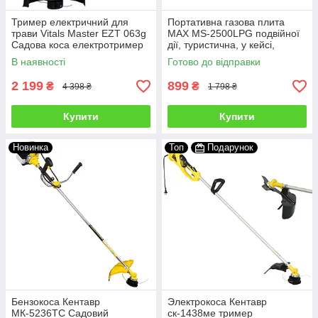
Тример електричний для
Портативна газова плита
трави Vitals Master EZT 063g
MAX MS-2500LPG подвійної
Садова коса електротример
дії, туристична, у кейсі,
для газону, дачі, волосіні
картридж/балон
В наявності
Готово до відправки
2 199
899
₴
₴
4 398 ₴
1 798 ₴
Купити
Купити
Новинка
Топ
Подарунок
Бензокоса Кентавр
Электрокоса Кентавр
МК-5236ТС Садовий
ск-1438ме тример