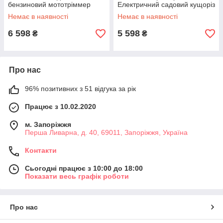
бензиновий мототріммер
Електричний садовий кущоріз
кущоріз Мотокоса ніж ліска
волосінь ніж для трави газону
Немає в наявності
Немає в наявності
для трави
і дачі 1400 Вт
6 598
5 598
₴
₴
Про нас
96% позитивних з 51 відгука за рік
Працює з 10.02.2020
м. Запоріжжя
Перша Ливарна, д. 40, 69011, Запоріжжя, Україна
Контакти
Сьогодні працює з 10:00 до 18:00
Показати весь графік роботи
Про нас