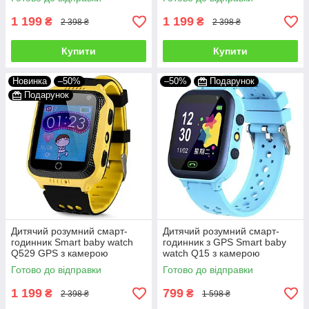
трекером Рожевий
трекером Блакитний
1 199
1 199
₴
₴
2 398 ₴
2 398 ₴
Купити
Купити
Новинка
–50%
–50%
Подарунок
Подарунок
Дитячий розумний смарт-
Дитячий розумний смарт-
годинник Smart baby watch
годинник з GPS Smart baby
Q529 GPS з камерою
watch Q15 з камерою
прослуховування для дітей із
прослуховуванням сім-
Готово до відправки
Готово до відправки
трекером Жовтий
картою Блакитний
1 199
799
₴
₴
2 398 ₴
1 598 ₴