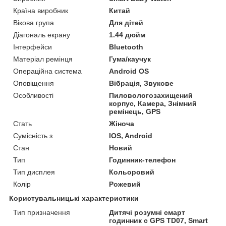
Країна виробник
Китай
Вікова група
Для дітей
Діагональ екрану
1.44 дюйм
Інтерфейси
Bluetooth
Матеріал ремінця
Гума/каучук
Операційна система
Android OS
Оповіщення
Вібрація, Звукове
Особливості
Пиловологозахищений
корпус, Камера, Знімний
ремінець, GPS
Стать
Жіноча
Сумісність з
IOS, Android
Стан
Новий
Тип
Годинник-телефон
Тип дисплея
Кольоровий
Колір
Рожевий
Користувальницькі характеристики
Тип призначення
Дитячі розумні смарт
годинник c GPS TD07, Smart