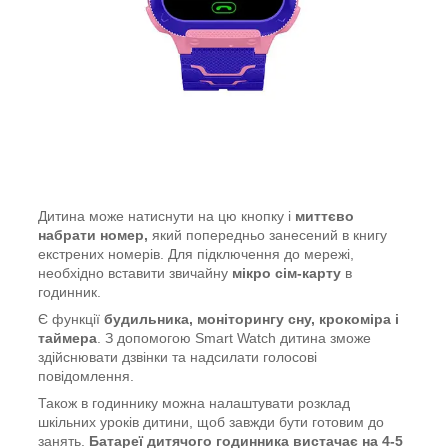
Дитина може натиснути на цю кнопку і
миттєво
набрати номер,
який попередньо занесений в книгу
екстрених номерів. Для підключення до мережі,
необхідно вставити звичайну
мікро сім-карту
в
годинник.
Є функції
будильника, моніторингу сну, крокоміра і
таймера
. З допомогою Smart Watch дитина зможе
здійснювати дзвінки та надсилати голосові
повідомлення.
Також в годиннику можна налаштувати розклад
шкільних уроків дитини, щоб завжди бути готовим до
занять.
Батареї дитячого годинника вистачає на 4-5