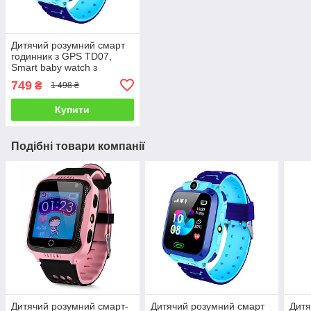
Дитячий розумний смарт
годинник з GPS TD07,
Smart baby watch з
камерою,
749
₴
1 498 ₴
прослуховуванням,
Годинник-телефон для
Купити
дітей з трекером
Подібні товари компанії
Дитячий розумний смарт-
Дитячий розумний смарт
Дитя