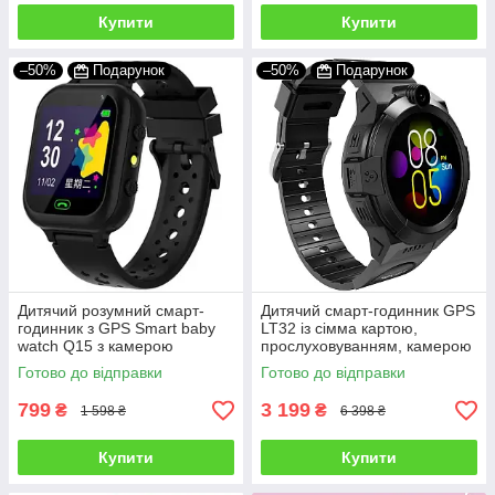
Купити
Купити
–50%
Подарунок
–50%
Подарунок
Дитячий розумний смарт-
Дитячий смарт-годинник GPS
годинник з GPS Smart baby
LT32 із сімма картою,
watch Q15 з камерою
прослуховуванням, камерою
прослуховуванням сім-
4G (LTE) Wi-Fi Чорний
Готово до відправки
Готово до відправки
карткою Чорний
799
3 199
₴
₴
1 598 ₴
6 398 ₴
Купити
Купити