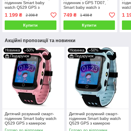
годинник Smart baby
годинник з GPS TD07,
годи
watch Q529 GPS з
Smart baby watch з
watc
камерою
камерою,
кам
1 199
749
1 1
₴
₴
2 398 ₴
1 498 ₴
прослуховування для
прослуховуванням,
прос
дітей із трекером Рожевий
Годинник-телефон для
діте
Купити
Купити
дітей з трекером
Блак
Акційні пропозиції та новинки
Новинка
–50%
Новинка
–50%
Подарунок
Подарунок
Дитячий розумний смарт-
Дитячий розумний смарт-
годинник Smart baby watch
годинник Smart baby watch
Q529 GPS з камерою
Q529 GPS з камерою
прослуховування для дітей із
прослуховування для дітей із
Готово до відправки
Готово до відправки