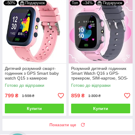
–50%
Подарунок
Топ
–34%
Подарунок
Дитячий розумний смарт-
Розумний дитячий годинник
годинник з GPS Smart baby
Smart Watch Q16 з GPS-
watch Q15 з камерою
трекером, SIM-картою, SOS-
прослуховуванням сім-
кнопкою, камерою для
Готово до відправки
Готово до відправки
картою Рожевий
дівчинки Рожевий
799
859
₴
₴
1 598 ₴
1 300 ₴
Купити
Купити
Показати ще