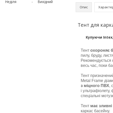
Неділя
Вихідний
Опис
Характе
Тент для карк
Купуючи Intex,
Тент
охороняє 
пилу, бруду, лист
Рекомендується 
весь час, поки б
Тент призначений
Metal Frame діам
з міцного ПВХ
,
і ультрафіолету,
спеціальні мотузк
Тент
має зливні
каркас басейну.