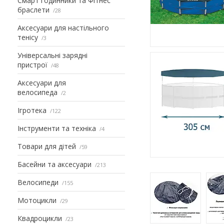
Смарт годинники та Фітнес
браслети
28
Аксесуари для настільного
тенісу
3
Універсальні зарядні
пристрої
48
Аксесуари для
велосипеда
2
Ігротека
122
Інструменти та техніка
4
Товари для дітей
59
Басейни та аксесуари
213
Велосипеди
155
Мотоцикли
29
Квадроцикли
23