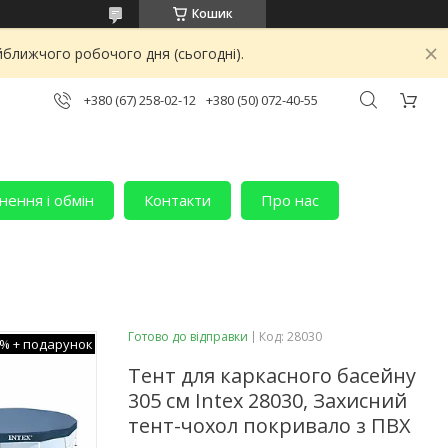
Кошик
йближчого робочого дня (сьогодні).
+380 (67) 258-02-12
+380 (50) 072-40-55
ення і обмін
Контакти
Про нас
Готово до відправки
Код:
28030
0%
Тент для каркасного басейну
305 см Іntex 28030, Захисний
тент-чохол покривало з ПВХ