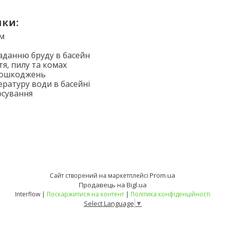
ки:
см
аданню бруду в басейн
тя, пилу та комах
пошкоджень
ературу води в басейні
осування
Prom.ua
Сайт створений на маркетплейсі
Продавець на Bigl.ua
Interflow |
Поскаржитися на контент
|
Політика конфіденційності
Select Language
▼