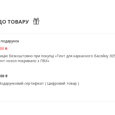
ДО ТОВАРУ
 подарунок
00 ₴
цію безкоштовно при покупці «Тент для каркасного басейну 305
ент-чохол покривало з ПВХ»
100 ₴
Подарунковий сертифікат ( Цифровий товар )