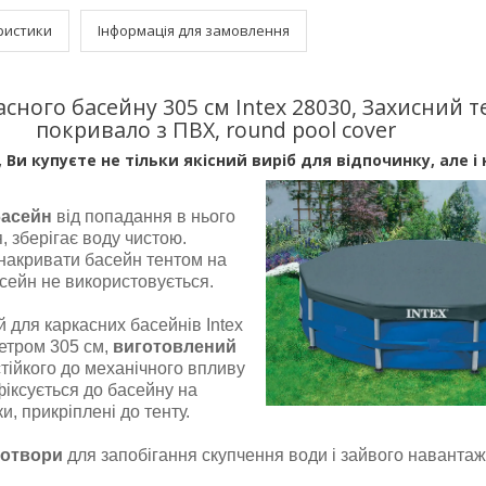
ристики
Інформація для замовлення
асного басейну 305 см Іntex 28030, Захисний т
покривало з ПВХ, round pool cover
 Ви купуєте не тільки якісний виріб для відпочинку, але і 
басейн
від попадання в нього
я, зберігає воду чистою.
накривати басейн тентом на
асейн не використовується.
 для каркасних басейнів Intex
етром 305 см,
виготовлений
 стійкого до механічного впливу
 фіксується до басейну на
и, прикріплені до тенту.
 отвори
для запобігання скупчення води і зайвого наванта