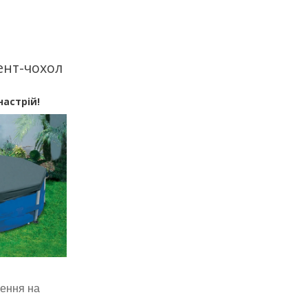
ент-чохол
настрій!
ження на