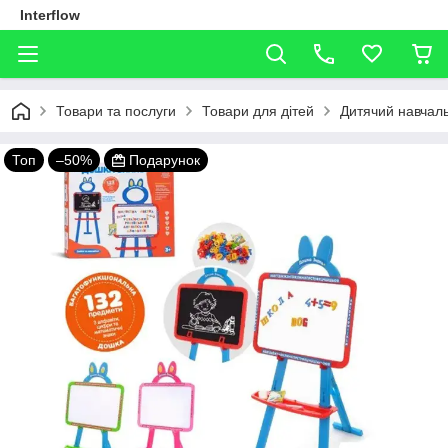
Interflow
Товари та послуги
Товари для дітей
Дитячий навчал
Топ
–50%
Подарунок