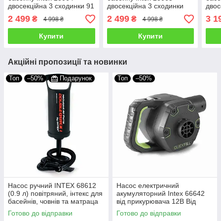
двосекційна 3 сходинки 91
двосекційна 3 сходинки
двос
см
107 см
107 
2 499
2 499
3 1
₴
₴
4 998 ₴
4 998 ₴
Купити
Купити
Акційні пропозиції та новинки
Топ
–50%
Подарунок
Топ
–50%
Насос ручний INTEX 68612
Насос електричний
(0.9 л) повітряний, інтекс для
акумуляторний Intex 66642
басейнів, човнів та матраца
від прикурювача 12В Від
мережі 220В Електронасос
Готово до відправки
Готово до відправки
інтекс