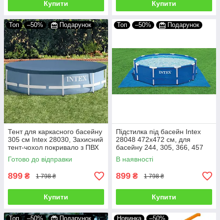
Купити
Купити
Топ
–50%
Подарунок
Топ
–50%
Подарунок
Тент для каркасного басейну
Підстилка під басейн Intex
305 см Іntex 28030, Захисний
28048 472х472 см, для
тент-чохол покривало з ПВХ
басейну 244, 305, 366, 457
см квадратна
Готово до відправки
В наявності
899
899
₴
₴
1 798 ₴
1 798 ₴
Купити
Купити
Топ
–50%
Подарунок
Новинка
–50%