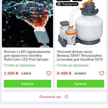
Подарунок
Фонтан з LED підсвічуванням
Пісочний фільтр насос
для каркасного басейну
Bestway 58497 Фільтраційна
Multi-Color LED Pool Sprayer
установка для басейнів 5678
Intex 28089 Аксесуар
л/год 9 кг
Готово до відправки
Готово до відправки
освітлення
1 699
8 499
₴
₴
3 398 ₴
16 998 ₴
Купити
Купити
Показати ще