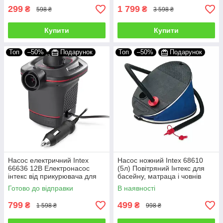
299
1 799
₴
₴
598 ₴
3 598 ₴
Купити
Купити
Топ
–50%
Подарунок
Топ
–50%
Подарунок
Насос електричний Intex
Насос ножний Intex 68610
66636 12В Електронасос
(5л) Повітряний Інтекс для
інтекс від прикурювача для
басейну, матраца і човнів
басейну, матраца і човна
Готово до відправки
В наявності
799
499
₴
₴
1 598 ₴
998 ₴