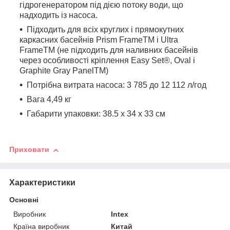
гідрогенератором під дією потоку води, що
надходить із насоса.
Підходить для всіх круглих і прямокутних
каркасних басейнів Prism FrameTM і Ultra
FrameTM (не підходить для наливних басейнів
через особливості кріплення Easy Set®, Oval і
Graphite Gray PanelTM)
Потрібна витрата насоса: 3 785 до 12 112 л/год
Вага 4,49 кг
Габарити упаковки: 38.5 х 34 х 33 см
Приховати
Характеристики
Основні
Виробник
Intex
Країна виробник
Китай