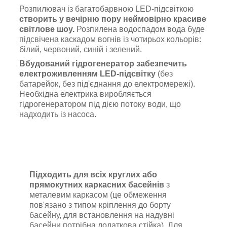
Розпилювач із багатобарвною LED-підсвіткою
створить у вечірню пору неймовірно красиве
світлове шоу.
Розпилена водоспадом вода буде
підсвічена каскадом вогнів із чотирьох кольорів:
білий, червоний, синій і зелений.
Вбудований гідрогенератор забезпечить
електроживленням LED-підсвітку
(без
батарейок, без під'єднання до електромережі).
Необхідна електрика виробляється
гідрогенератором під дією потоку води, що
надходить із насоса.
Підходить для всіх круглих або
прямокутних каркасних басейнів
з
металевим каркасом (це обмеження
пов'язано з типом кріплення до борту
басейну, для встановлення на надувні
басейни потрібна додаткова стійка). Для