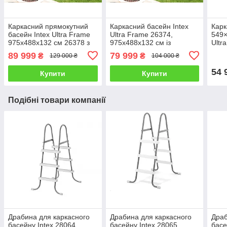
Каркасний прямокутний
Каркасний басейн Intex
Карк
басейн Intex Ultra Frame
Ultra Frame 26374,
549×
975x488x132 см 26378 з
975x488x132 см із
Ultr
фільтром, Глибокий
фільтром, великий для
филь
89 999
79 999
₴
₴
129 000 ₴
104 000 ₴
великий для всієї родини
всієї родини
прям
сем
54 
Купити
Купити
Подібні товари компанії
Драбина для каркасного
Драбина для каркасного
Драб
басейну Intex 28064
басейну Intex 28065
басе