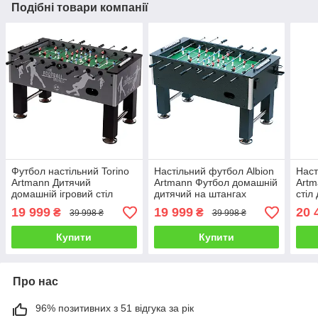
Подібні товари компанії
Футбол настільний Torino
Настільний футбол Albion
Наст
Artmann Дитячий
Artmann Футбол домашній
Artm
домашній ігровий стіл
дитячий на штангах
стіл
Професійний футбол для
Великий ігровий стіл для
доро
19 999
19 999
20 
₴
₴
39 998 ₴
39 998 ₴
дорослих для офісу
дорослих
дома
Купити
Купити
Про нас
96% позитивних з 51 відгука за рік