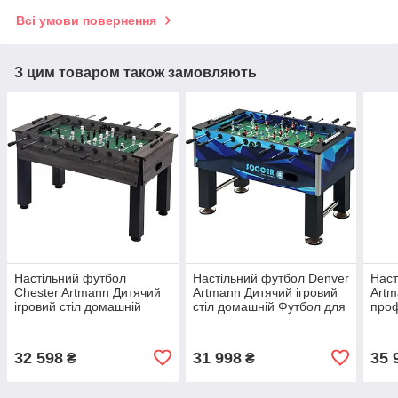
Всі умови повернення
З цим товаром також замовляють
Настільний футбол
Настільний футбол Denver
Наст
Chester Artmann Дитячий
Artmann Дитячий ігровий
Artm
ігровий стіл домашній
стіл домашній Футбол для
проф
Футбол для дорослих для
дорослих для офісу на
доро
офісу професійний
штангах
Дитя
32 598
31 998
35 
₴
₴