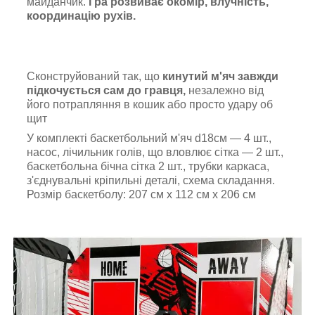
майданчик.
Гра розвиває окомір, влучність,
координацію рухів.
Сконструйований так, що
кинутий м'яч завжди
підкочується сам до гравця,
незалежно від
його потрапляння в кошик або просто удару об
щит
У комплекті баскетбольний м'яч d18см — 4 шт.,
насос, лічильник голів, що вловлює сітка — 2 шт.,
баскетбольна бічна сітка 2 шт., трубки каркаса,
з'єднувальні кріпильні деталі, схема складання.
Розмір баскетболу: 207 см х 112 см х 206 см