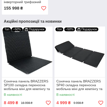
інверторний трифазний
10.5 кВт 220 В для
155 998
₴
будинку котлів
Акційні пропозиції та новинки
Топ
–50%
Подарунок
Топ
–50%
Подарунок
Сонячна панель BRAZZERS
Сонячна панель BRAZZERS
SP100 складна переносна
SP40 складна переносна
мобільна міні для кемпінгу та
мобільна міні для кемпінгу та
туризму 100 Вт
туризму 40 Вт
В наявності
В наявності
8 499
4 999
₴
₴
16 998 ₴
9 998 ₴