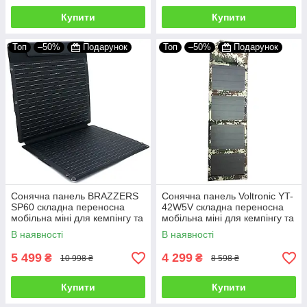
Купити
Купити
Топ
–50%
Подарунок
Топ
–50%
Подарунок
Сонячна панель BRAZZERS
Сонячна панель Voltronic YT-
SP60 складна переносна
42W5V складна переносна
мобільна міні для кемпінгу та
мобільна міні для кемпінгу та
туризму 60 Вт
туризму 42 Вт
В наявності
В наявності
5 499
4 299
₴
₴
10 998 ₴
8 598 ₴
Купити
Купити