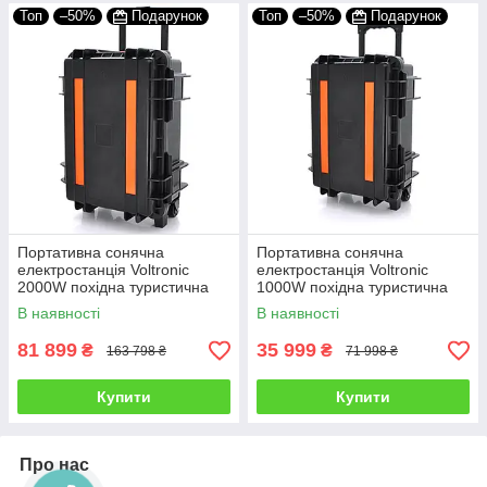
Топ
–50%
Подарунок
Топ
–50%
Подарунок
Портативна сонячна
Портативна сонячна
електростанція Voltronic
електростанція Voltronic
2000W похідна туристична
1000W похідна туристична
для кемпінгу з розеткою 220В
для кемпінгу з розеткою 220В
В наявності
В наявності
81 899
35 999
₴
₴
163 798 ₴
71 998 ₴
Купити
Купити
Про нас