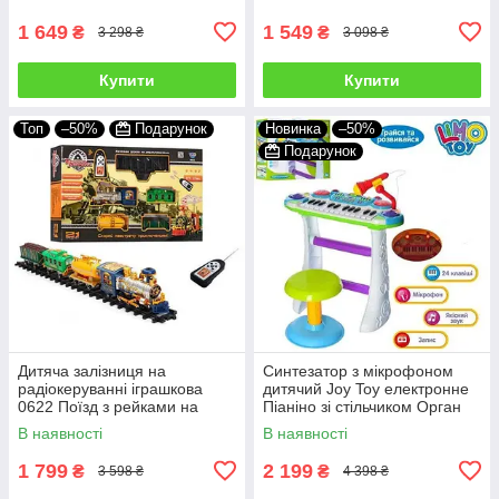
підсвічуванням
кольори
1 649
1 549
₴
₴
3 298 ₴
3 098 ₴
Купити
Купити
Топ
–50%
Подарунок
Новинка
–50%
Подарунок
Дитяча залізниця на
Синтезатор з мікрофоном
радіокеруванні іграшкова
дитячий Joy Toy електронне
0622 Поїзд з рейками на
Піаніно зі стільчиком Орган
управлінні Паровозики Від 3
музичний для дітей
В наявності
В наявності
років
Блакитний
1 799
2 199
₴
₴
3 598 ₴
4 398 ₴