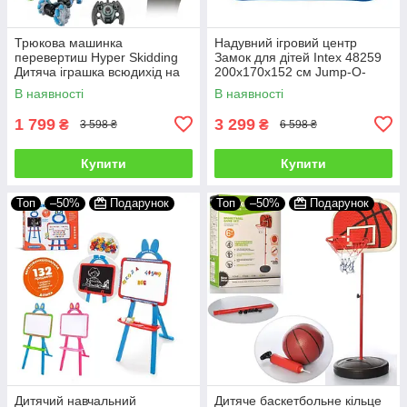
Трюкова машинка
Надувний ігровий центр
перевертиш Hyper Skidding
Замок для дітей Intex 48259
Дитяча іграшка всюдихід на
200x170x152 см Jump-O-
радіокеруванні жестами
Lene Дитячий надувний батут
В наявності
В наявності
Світиться
інтекс
1 799
3 299
₴
₴
3 598 ₴
6 598 ₴
Купити
Купити
Топ
–50%
Подарунок
Топ
–50%
Подарунок
Дитячий навчальний
Дитяче баскетбольне кільце