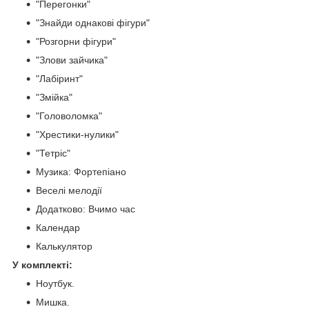
"Перегонки"
"Знайди однакові фігури"
"Розгорни фігури"
"Злови зайчика"
"Лабіринт"
"Змійка"
"Головоломка"
"Хрестики-нулики"
"Тетріс"
Музика: Фортепіано
Веселі мелодії
Додатково: Вчимо час
Календар
Калькулятор
У комплекті:
Ноутбук.
Мишка.