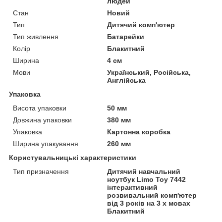
людей
Стан
Новий
Тип
Дитячий комп'ютер
Тип живлення
Батарейки
Колір
Блакитний
Ширина
4 см
Мови
Український, Російська,
Англійська
Упаковка
Висота упаковки
50 мм
Довжина упаковки
380 мм
Упаковка
Картонна коробка
Ширина упакування
260 мм
Користувальницькі характеристики
Тип призначення
Дитячий навчальний
ноутбук Limo Toy 7442
інтерактивний
розвивальний комп'ютер
від 3 років на 3 х мовах
Блакитний