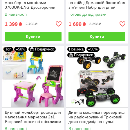
мольберт з магнітами
на стійці Домашній баскетбол
0703UK-ENG Двостороння
з м'ячем Набір для дітей
магнітна дошка для
В наявності
Готово до відправки
малювання крейдою й
маркером
1 399
1 699
₴
₴
2 798 ₴
3 398 ₴
Купити
Купити
Топ
–50%
Подарунок
Новинка
–50%
Подарунок
Дитячий мольберт дошка для
Дитяча машинка перевертиш
малювання маркером 2в1
на радіокеруванні Трюковий
Яскравий столик зі стільчиком
джип всюдихід на пульті
ігровий YM881-882 з
управління для дітей 2
В наявності
В наявності