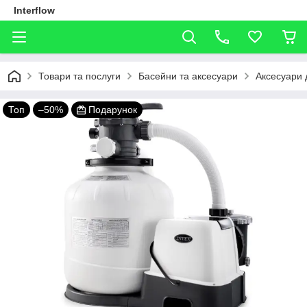
Interflow
Товари та послуги
Басейни та аксесуари
Аксесуари 
Топ
–50%
Подарунок