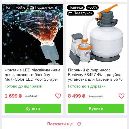
Топ
–50%
Подарунок
Новинка
–50%
Подарунок
Фонтан з LED підсвічуванням
Пісочний фільтр насос
для каркасного басейну
Bestway 58497 Фільтраційна
Multi-Color LED Pool Sprayer
установка для басейнів 5678
Intex 28089 Аксесуар
л/год 9 кг
Готово до відправки
Готово до відправки
освітлення
1 699
8 499
₴
₴
3 398 ₴
16 998 ₴
Купити
Купити
Показати ще