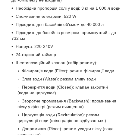
до комплекту не входить)
Необхідна пропорція солі у воді: 3 кг на 1 000 л води
Споживання електрики: 520 W
Підходить для басейнів об'ємом до 40 000 л
Підходить до басейнів розміром: прямокутний - до
732 см
Напруга: 220-240V
24-годинний таймер
Шестипозиційний клапан (вибір режиму):
Фільтрація води (Filter): режим фільтрації води
Злив води (Waste): режим зливу води
Перекриття води (Сlosed): клапан закритий
(вода не циркулює)
Зворотне промивання (Backwash): промивання
піску у фільтрі (режим очищення)
Циркуляція води (Recirculation): режим
циркуляції води (фільтрація не відбувається)
Допромивка (Rince): режим усадки піску (вода
зливається)