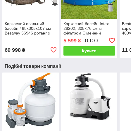
Каркасний овальний
Каркасний басейн Intex
Best
басейн 488х305х107 см
28202, 305×76 см із
карк
Bestway 56946 ротанг з
фільтром Сімейний
400×
фільтром Великий для
збірний круглий басейн
прям
5 599
₴
11 198 ₴
дачі та всієї родини
для дітей і дорослих
69 998
11 
₴
Купити
Подібні товари компанії