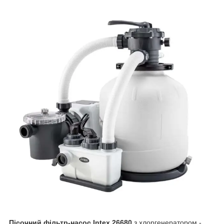
Пісочний фільтр-насос Intex 26680
з хлоргенератором -