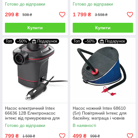
мережі 220В Електронасос
Готово до відправки
Готово до відправки
інтекс
299
1 799
₴
₴
598 ₴
3 598 ₴
Купити
Купити
Топ
–50%
Подарунок
Топ
–50%
Подарунок
Насос електричний Intex
Насос ножний Intex 68610
66636 12В Електронасос
(5л) Повітряний Інтекс для
інтекс від прикурювача для
басейну, матраца і човнів
басейну, матраца і човна
Готово до відправки
В наявності
799
499
₴
₴
1 598 ₴
998 ₴