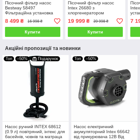
Пісочний фільтр насос
Пісочний фільтр насос
Пісо
Bestway 58497
Intex 26680 з
Inte
Фільтраційна установка
хлоргенератором
уста
для басейнів 5678 л/год 9
фільтраційна установка
5700
8 499
19 999
7 1
₴
₴
16 998 ₴
39 998 ₴
кг
для басейнів 10000 л/год
55 кг
Купити
Купити
Акційні пропозиції та новинки
Топ
–50%
Подарунок
Топ
–50%
Насос ручний INTEX 68612
Насос електричний
(0.9 л) повітряний, інтекс для
акумуляторний Intex 66642
басейнів, човнів та матраца
від прикурювача 12В Від