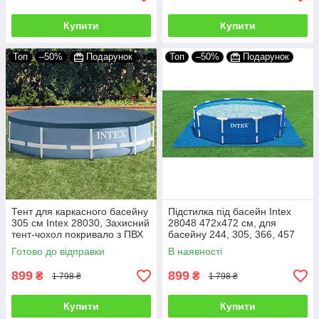
Купити
Купити
Топ
–50%
Подарунок
Топ
–50%
Подарунок
Тент для каркасного басейну
Підстилка під басейн Intex
305 см Іntex 28030, Захисний
28048 472х472 см, для
тент-чохол покривало з ПВХ
басейну 244, 305, 366, 457
см квадратна
Готово до відправки
В наявності
899
899
₴
₴
1 798 ₴
1 798 ₴
Купити
Купити