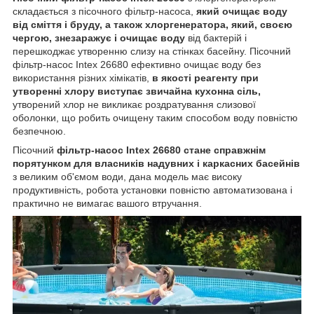
складається з пісочного фільтр-насоса,
який очищає воду
від сміття і бруду, а також хлоргенератора, який, своєю
чергою, знезаражує і очищає воду
від бактерій і
перешкоджає утворенню слизу на стінках басейну. Пісочний
фільтр-насос Intex 26680 ефективно очищає воду без
використання різних хімікатів,
в якості реагенту при
утворенні хлору виступає звичайна кухонна сіль,
утворений хлор не викликає роздратування слизової
оболонки, що робить очищену таким способом воду повністю
безпечною.
Пісочний
фільтр-насос Intex 26680 стане справжнім
порятунком для власників надувних і каркасних басейнів
з великим об'ємом води, дана модель має високу
продуктивність, робота установки повністю автоматизована і
практично не вимагає вашого втручання.