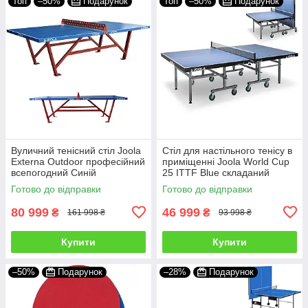
Топ
–50%
Подарунок
Топ
–50%
Подарунок
Вуличний тенісний стіл Joola
Стіл для настільного тенісу в
Externa Outdoor професійний
приміщенні Joola World Cup
всепогодний Синій
25 ITTF Blue складаний
Синій
Готово до відправки
Готово до відправки
80 999
46 999
₴
₴
161 998 ₴
93 998 ₴
Купити
Купити
–50%
Подарунок
–28%
Подарунок