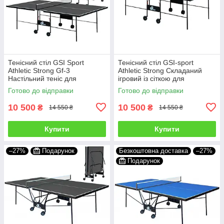
Тенісний стіл GSI Sport
Тенісний стіл GSI-sport
Athletic Strong Gf-3
Athletic Strong Складаний
Настільний теніс для
ігровий із сіткою для
приміщень, офісу Пінг понг
приміщень, спортзалу,
Готово до відправки
Готово до відправки
складаний Графіт
Зелений
10 500
10 500
₴
₴
14 550 ₴
14 550 ₴
Купити
Купити
–27%
Подарунок
Безкоштовна доставка
–27%
Подарунок