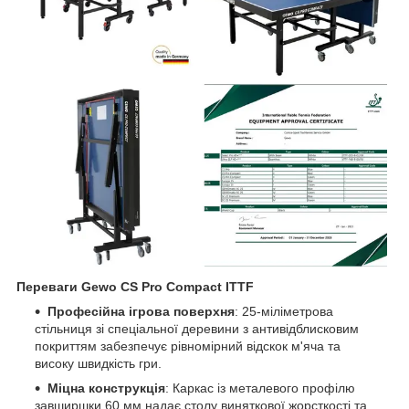
Переваги Gewo CS Pro Compact ITTF
Професійна ігрова поверхня
: 25-міліметрова
стільниця зі спеціальної деревини з антивідблисковим
покриттям забезпечує рівномірний відскок м'яча та
високу швидкість гри.
Міцна конструкція
: Каркас із металевого профілю
завширшки 60 мм надає столу виняткової жорсткості та