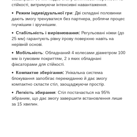
стійкості, витримуючи інтенсивні навантаження.
Режим індивідуальної гри
: Дві складані половинки
дають змогу тренуватися без партнера, роблячи процес
гнучкішим і зручнішим.
Стабільність і вирівнювання:
Регульовані ніжки (до
25 мм) гарантують рівну ігрову поверхню навіть на
нерівній основі.
Мобільність
: Обладнаний 4 колесами діаметром 100
мм із гумовим покриттям, 2 з яких обладнані
фіксаторами для стійкості.
Компактне зберігання:
Унікальна система
блокування запобігає перекиданню й дає змогу
компактно скласти стіл, заощаджуючи простір.
Легкість збирання
: Стіл постачається на 95%
зібраним, що дає змогу завершити встановлення лише
за 15 хвилин.