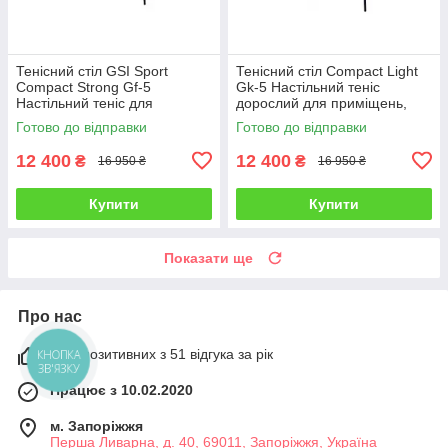
Тенісний стіл GSI Sport
Тенісний стіл Compact Light
Compact Strong Gf-5
Gk-5 Настільний теніс
Настільний теніс для
дорослий для приміщень,
приміщень, офісу складаний
офісу Пінг понг складаний
Готово до відправки
Готово до відправки
Графіт
Синій
12 400
12 400
₴
₴
16 950 ₴
16 950 ₴
Купити
Купити
Показати ще
Про нас
96% позитивних з 51 відгука за рік
КНОПКА
ЗВ'ЯЗКУ
Працює з 10.02.2020
м. Запоріжжя
Перша Ливарна, д. 40, 69011, Запоріжжя, Україна