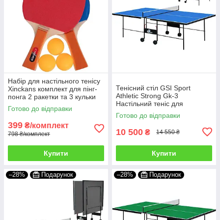
Набір для настільного тенісу
Тенісний стіл GSI Sport
Xinckans комплект для пінг-
Athletic Strong Gk-3
понга 2 ракетки та 3 кульки
Настільний теніс для
м'ячика
Готово до відправки
приміщень, офісу Пінг понг
Готово до відправки
складаний Синій
399
₴/комплект
10 500
₴
14 550 ₴
798 ₴/комплект
Купити
Купити
–28%
Подарунок
–28%
Подарунок