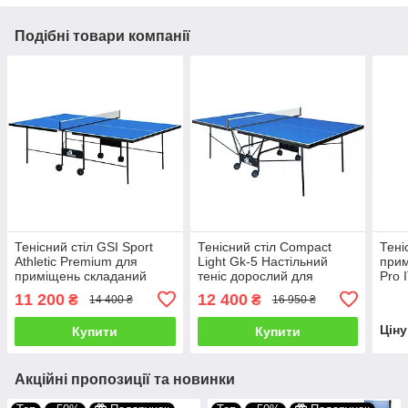
Подібні товари компанії
Тенісний стіл GSI Sport
Тенісний стіл Compact
Тені
Athletic Premium для
Light Gk-5 Настільний
прим
приміщень складаний
теніс дорослий для
Pro 
Синій
приміщень, офісу Пінг
проф
11 200
12 400
₴
₴
14 400 ₴
16 950 ₴
понг складаний Синій
Цін
Купити
Купити
Акційні пропозиції та новинки