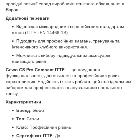
провідні позиції серед виробників тенісного обладнання в
Європі.
Додаткові переваги
Відповідає міжнародним і європейським стандартам
якості (ITTF і EN 14468-1B).
Підходить для професійних змагань, тренувань та
інтенсивного клубного використання.
Можливість вибору індивідуальних аксесуарів
найвищого рівня.
Gewo CS Pro Compact ITTF
— це поєднання
функціональності, довговічності та професійних ігрових
характеристик. Надійність і якість роблять цей стіл ідеальним
вибором для професіоналів і шанувальників настільного
тенісу.
Характеристики
Бренд
: Gewo
Тип
: Столи
Клас
: Професійний рівень
Сертифікат ITTF
: Да