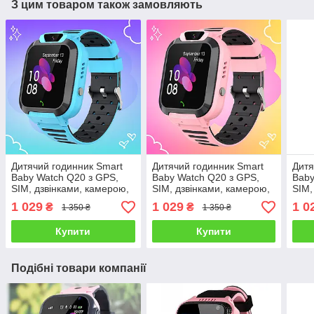
З цим товаром також замовляють
Дитячий годинник Smart
Дитячий годинник Smart
Дитя
Baby Watch Q20 з GPS,
Baby Watch Q20 з GPS,
Baby
SIM, дзвінками, камерою,
SIM, дзвінками, камерою,
SIM,
SOS, IP67, чатом і
SOS, IP67, чатом і
SOS,
1 029
1 029
1 0
₴
₴
1 350 ₴
1 350 ₴
сенсорним екраном Синій
сенсорним екраном
сен
Рожевий
Чор
Купити
Купити
Подібні товари компанії