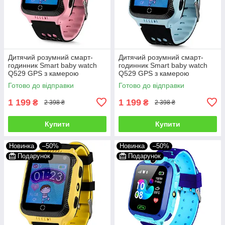
Дитячий розумний смарт-
Дитячий розумний смарт-
годинник Smart baby watch
годинник Smart baby watch
Q529 GPS з камерою
Q529 GPS з камерою
прослуховування для дітей із
прослуховування для дітей із
Готово до відправки
Готово до відправки
трекером Рожевий
трекером Блакитний
1 199
1 199
₴
₴
2 398 ₴
2 398 ₴
Купити
Купити
Новинка
–50%
Новинка
–50%
Подарунок
Подарунок