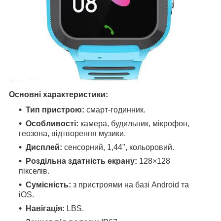
Основні характеристики:
Тип пристрою:
смарт-годинник.
Особливості:
камера, будильник, мікрофон,
геозона, відтворення музики.
Дисплей:
сенсорний, 1,44", кольоровий.
Роздільна здатність екрану:
128×128
пікселів.
Сумісність:
з пристроями на базі Android та
iOS.
Навігація:
LBS.