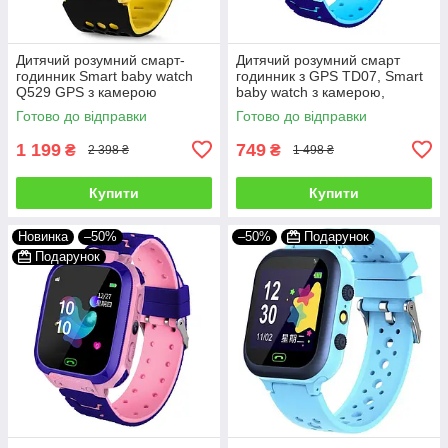
Дитячий розумний смарт-
Дитячий розумний смарт
годинник Smart baby watch
годинник з GPS TD07, Smart
Q529 GPS з камерою
baby watch з камерою,
прослуховування для дітей із
прослуховуванням,
Готово до відправки
Готово до відправки
трекером Жовтий
Годинник-телефон для дітей
з трекером
1 199
749
₴
₴
2 398 ₴
1 498 ₴
Купити
Купити
Новинка
–50%
–50%
Подарунок
Подарунок