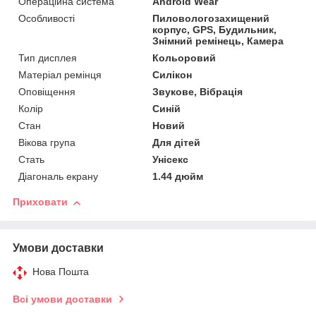
Операційна система
Android Wear
Особливості
Пиловологозахищений
корпус, GPS, Будильник,
Знімний ремінець, Камера
Тип дисплея
Кольоровий
Матеріал ремінця
Силікон
Оповіщення
Звукове, Вібрація
Колір
Синій
Стан
Новий
Вікова група
Для дітей
Стать
Унісекс
Діагональ екрану
1.44 дюйм
Приховати
Умови доставки
Нова Пошта
Всі умови доставки