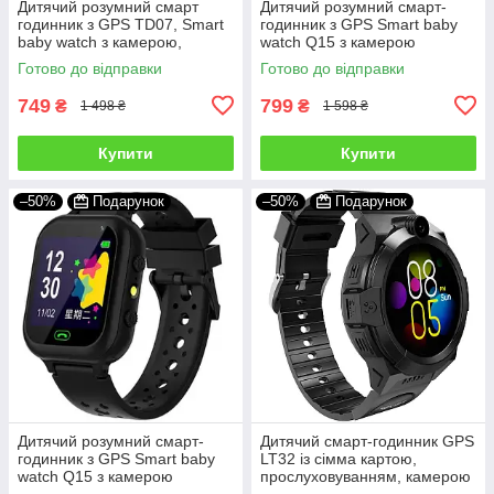
Дитячий розумний смарт
Дитячий розумний смарт-
годинник з GPS TD07, Smart
годинник з GPS Smart baby
baby watch з камерою,
watch Q15 з камерою
прослуховуванням,
прослуховуванням сім-
Готово до відправки
Готово до відправки
Годинник-телефон для дітей
картою Блакитний
з трекером
749
799
₴
₴
1 498 ₴
1 598 ₴
Купити
Купити
–50%
Подарунок
–50%
Подарунок
Дитячий розумний смарт-
Дитячий смарт-годинник GPS
годинник з GPS Smart baby
LT32 із сімма картою,
watch Q15 з камерою
прослуховуванням, камерою
прослуховуванням сім-
4G (LTE) Wi-Fi Чорний