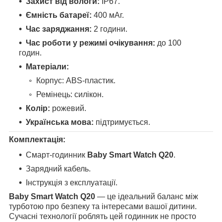
Захист від вологи:
IP67.
Ємність батареї:
400 мАг.
Час заряджання:
2 години.
Час роботи у режимі очікування:
до 100
годин.
Матеріали:
Корпус: ABS-пластик.
Ремінець: силікон.
Колір:
рожевий.
Українська мова:
підтримується.
Комплектація:
Смарт-годинник
Baby Smart Watch Q20
.
Зарядний кабель.
Інструкція з експлуатації.
Baby Smart Watch Q20
— це ідеальний баланс між
турботою про безпеку та інтересами вашої дитини.
Сучасні технології роблять цей годинник не просто