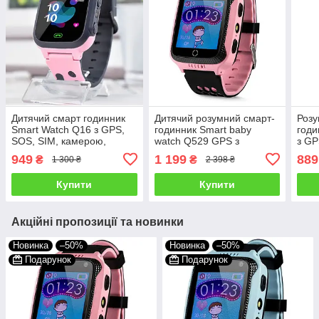
Дитячий смарт годинник
Дитячий розумний смарт-
Розу
Smart Watch Q16 з GPS,
годинник Smart baby
годи
SOS, SIM, камерою,
watch Q529 GPS з
з GP
ліхтариком, чатом,
камерою
SIM,
949
1 199
889
₴
₴
1 300 ₴
2 398 ₴
додатком, Рожевий
прослуховування для
конт
дітей із трекером Рожевий
Чор
Купити
Купити
Акційні пропозиції та новинки
Новинка
–50%
Новинка
–50%
Подарунок
Подарунок