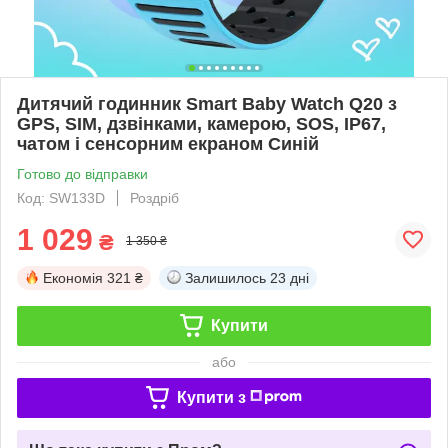
Дитячий годинник Smart Baby Watch Q20 з
GPS, SIM, дзвінками, камерою, SOS, IP67,
чатом і сенсорним екраном Синій
Готово до відправки
Код: SW133D
Роздріб
1 029
₴
1 350 ₴
Економія
321 ₴
Залишилось
23 дні
Купити
або
Купити з