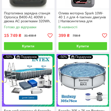
Портативна зарядна станція
Олива моторна Spark 10W-
Optonica B400-A1 400W з
40 1 л для 4-тактних двигунів
двома AC розетками 320Wh,
| Напівсинтетика для
Електростанція для дому
мотоциклів і скутерів
Готово до відправки
В наявності
USB Type-C
15 749
399
₴
₴
31 498 ₴
798 ₴
Купити
Купити
–50%
Подарунок
–50%
Подарунок
Большой каркасный бассейн
Басейн 305 х 76 см Bestway