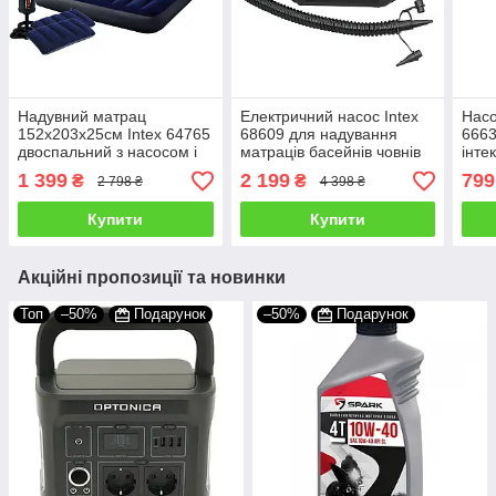
Надувний матрац
Електричний насос Intex
Насо
152х203х25см Intex 64765
68609 для надування
6663
двоспальний з насосом і
матраців басейнів човнів
інте
подушками для плавання,
кульок від мережі,
для 
1 399
2 199
799
₴
₴
2 798 ₴
4 398 ₴
пляжу і моря
прикурювача 1100 л/хв
човн
Купити
Купити
Акційні пропозиції та новинки
Топ
–50%
Подарунок
–50%
Подарунок