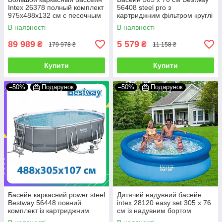
Intex 26378 полный комплект
56408 steel pro з
975x488x132 см с песочным
картриджним фільтром круглі
фильтром лестницей для
каркасні великі для дому
В наявності
В наявності
улицы
89 989
5 579
₴
₴
179 978 ₴
11 158 ₴
Купити
Купити
–50%
Подарунок
–50%
Подарунок
Басейн каркасний power steel
Дитячий надувний басейн
Bestway 56448 повний
intex 28120 easy set 305 х 76
комплект із картриджним
см із надувним бортом
фільтром і сходами для
круглий якісні для дачі