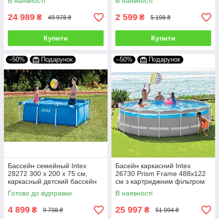
В наявності
В наявності
вулиці
24 989
2 599
₴
₴
49 978 ₴
5 198 ₴
Купити
Купити
–50%
Подарунок
–50%
Подарунок
Бассейн семейный Intex
Басейн каркасний Intex
28272 300 х 200 х 75 см,
26730 Prism Frame 488х122
каркасный детский бассейн
см з картриджним фільтром
на садовый участок для
круглий для всієї родини дачі
Готово до відправки
В наявності
взрослых
4 899
25 997
₴
₴
9 798 ₴
51 994 ₴