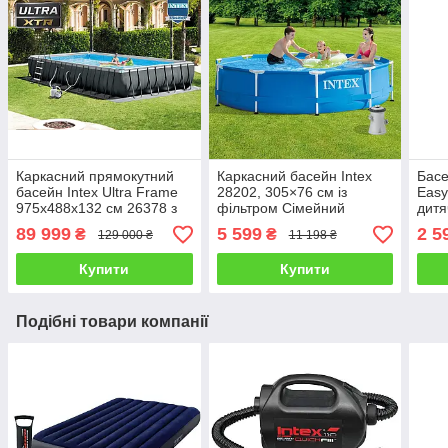
Каркасний прямокутний
Каркасний басейн Intex
Басе
басейн Intex Ultra Frame
28202, 305×76 см із
Easy
975x488x132 см 26378 з
фільтром Сімейний
дитя
фільтром, Глибокий
збірний круглий басейн
нали
89 999
5 599
2 5
₴
₴
129 000 ₴
11 198 ₴
великий для всієї родини
для дітей і дорослих
для 
Купити
Купити
Подібні товари компанії