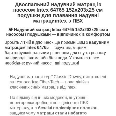
Двоспальний надувний матрац із
насосом Intex 64765 152x203x25 см
подушки для плавання надувні
матрациintex з ПВХ
🏕 Надувний матрац Intex 64765 152x203x25 см з
насосом і подушками — відпочинок із комфортом
Зробіть літній відпочинок ще приємнішим з
надувним
матрацом Intex 64765
— зручним, міцним і
багатофункціональним рішенням для сну та релаксу
на природі, вдома або біля води. У комплекті все
необхідне: ручний насос і дві подушки!
Надувні матраци серії Classic Downy, виготовлені
за технологією Fiber-Tech — нова лінійка
класичних синіх матраців від Intex.
На відміну від інших моделей, внутрішні
перегородки зроблені не з цілісного ПВХ-
матеріалу, а з
безлічі поліефірних волокон
,
завдяки чому
матраци стали набагато